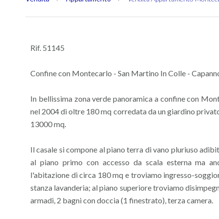
Rif. 51145
Confine con Montecarlo - San Martino In Colle - Capann
In bellissima zona verde panoramica a confine con Monte
nel 2004 di oltre 180 mq corredata da un giardino privato
13000 mq.
Il casale si compone al piano terra di vano pluriuso adib
al piano primo con accesso da scala esterna ma anch
l'abitazione di circa 180 mq e troviamo ingresso-soggio
stanza lavanderia; al piano superiore troviamo disimpegn
armadi, 2 bagni con doccia (1 finestrato), terza camera.