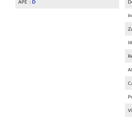
APE
D
D
In
Z
Il
R
A
Ca
P
V