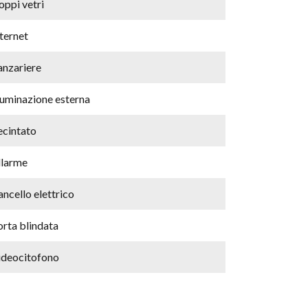
oppi vetri
ternet
anzariere
luminazione esterna
ecintato
llarme
ncello elettrico
orta blindata
ideocitofono