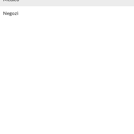
Negozi
Asilo nido
Parco
Scuola elementare
Scuola media/superiore
Supermercato
Menzioni legali
APE
150 (F)