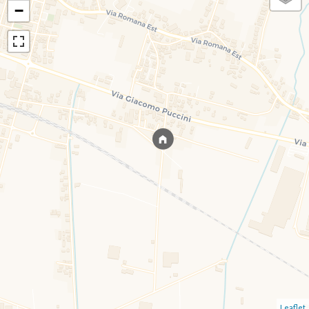
−
Leaflet