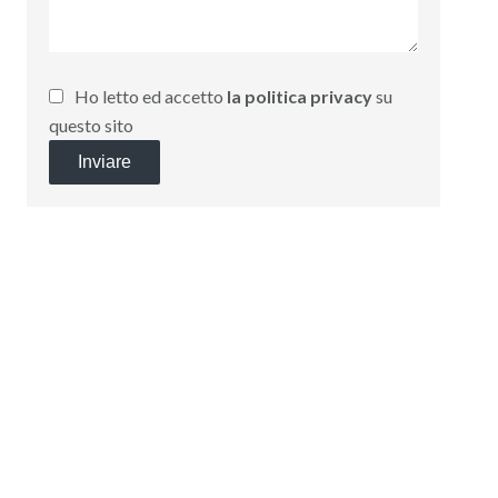
Ho letto ed accetto
la politica privacy
su
questo sito
Inviare