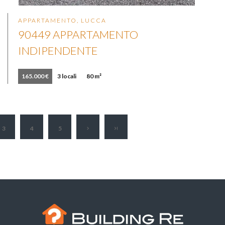
APPARTAMENTO, LUCCA
90449 APPARTAMENTO
INDIPENDENTE
165.000 €
3 locali
80 m²
3
4
5