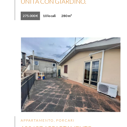
UNITÀ CON GIARDINO.
275.000 €
10 locali
280 m²
APPARTAMENTO, PORCARI