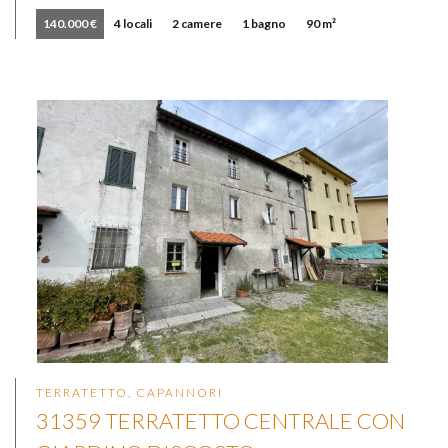
140.000 €
4 locali
2 camere
1 bagno
90 m²
TERRATETTO, CAPANNORI
31359 TERRATETTO CENTRALE CON