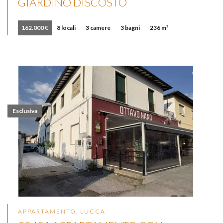
GIARDINO DISCOSTO
162.000 €
8 locali
3 camere
3 bagni
236 m²
Esclusiva
APPARTAMENTO, LUCCA