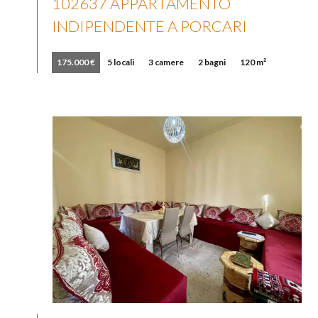
102637 APPARTAMENTO
INDIPENDENTE A PORCARI
175.000 €
5 locali
3 camere
2 bagni
120 m²