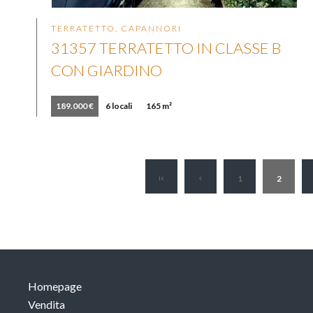
TERRATETTO, CAPANNORI
31357 TERRATETTO IN CLASSE B
CON GIARDINO
189.000 €
6 locali
165 m²
1
2
Homepage
Vendita