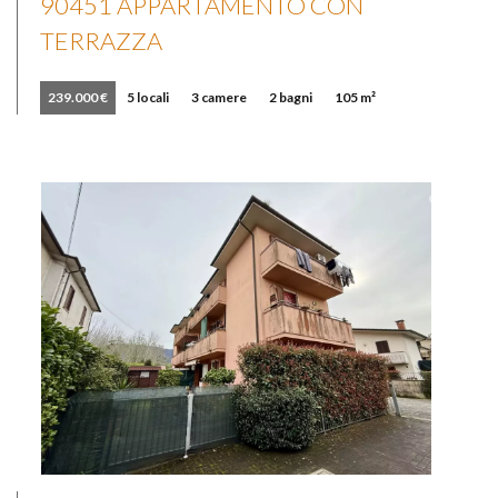
90451 APPARTAMENTO CON
TERRAZZA
239.000 €
5 locali
3 camere
2 bagni
105 m²