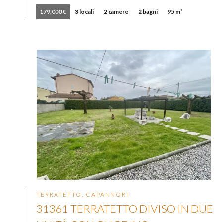
179.000 €
3 locali
2 camere
2 bagni
95 m²
TERRATETTO, CAPANNORI
31361 TERRATETTO DIVISO IN DUE