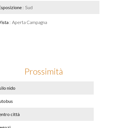
Esposizione
Sud
Vista
Aperta Campagna
Prossimità
ilo nido
utobus
ntro città
egozi