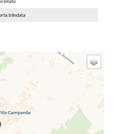
ecintato
orta blindata