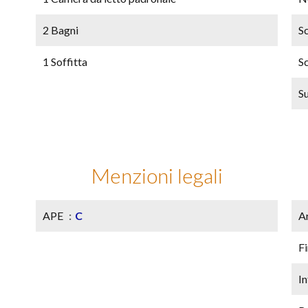
2 Bagni
S
1 Soffitta
S
S
Menzioni legali
APE
C
A
F
In