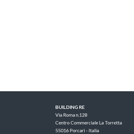
BUILDING RE
Via Roma n.128
Centro Commerciale La Torretta
55016 Porcari - Italia