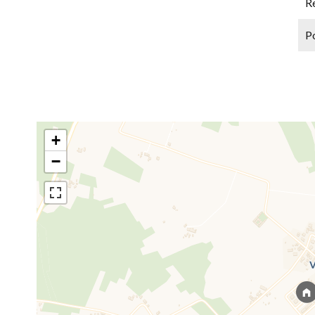
R
P
+
−