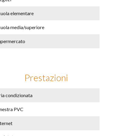
cuola elementare
cuola media/superiore
upermercato
Prestazioni
ria condizionata
inestra PVC
ternet