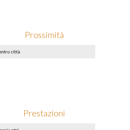
Prossimità
ntro città
Prestazioni
oppi vetri