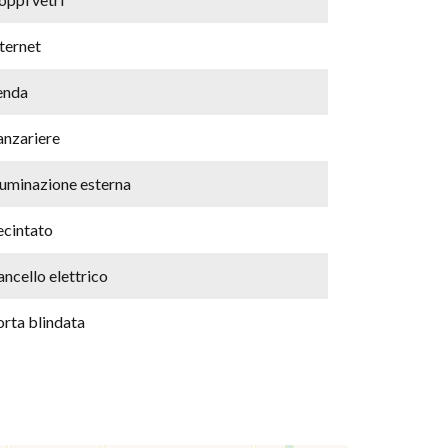
ternet
enda
anzariere
luminazione esterna
ecintato
ncello elettrico
orta blindata