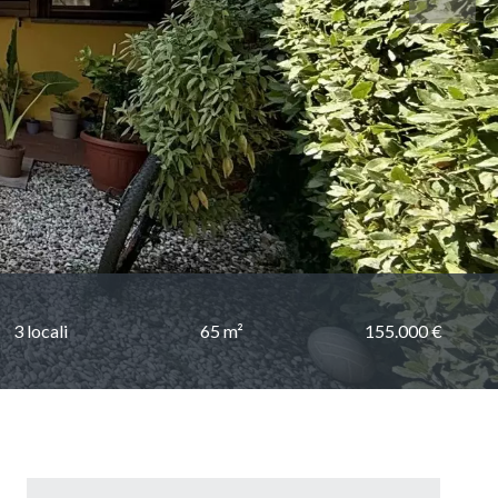
3 locali
65 m²
155.000 €