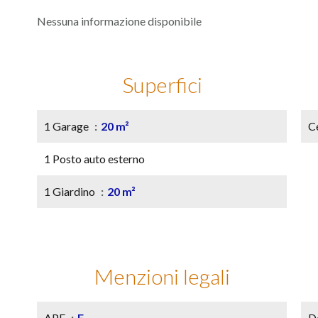
Nessuna informazione disponibile
Superfici
1 Garage
20 m²
Ce
1 Posto auto esterno
1 Giardino
20 m²
Menzioni legali
APE
F
D