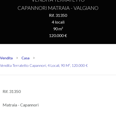
CAPANNORI MATRAIA - VALGIANO
Rif. 31350
4 locali
90 m²
120.000 €
Vendita
Casa
Vendita Terratetto Capannori, 4 Locali, 90 M², 120.000 €
Rif. 31350
Matraia - Capannori