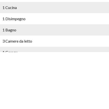
1 Cucina
1 Disimpegno
1 Bagno
3 Camere da letto
1 Garage
Prossimità
Centro città
Menzioni legali