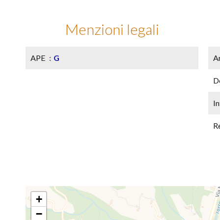
Menzioni legali
APE
G
A
D
In
R
+
−