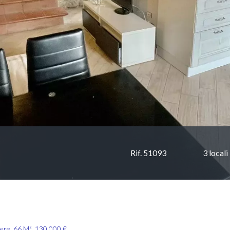
Rif. 51093
3 locali
mere, 66 M², 130.000 €