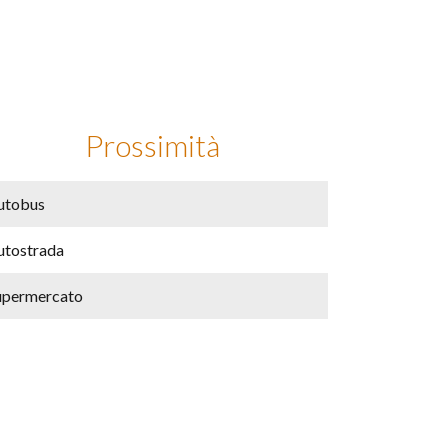
Prossimità
utobus
utostrada
upermercato