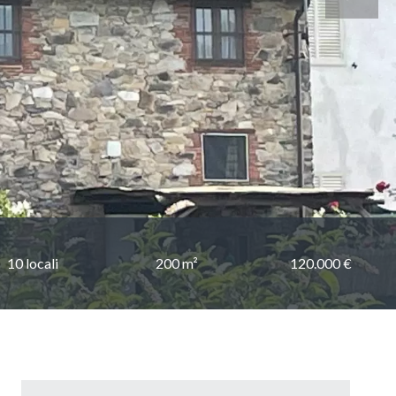
10 locali
200 m²
120.000 €