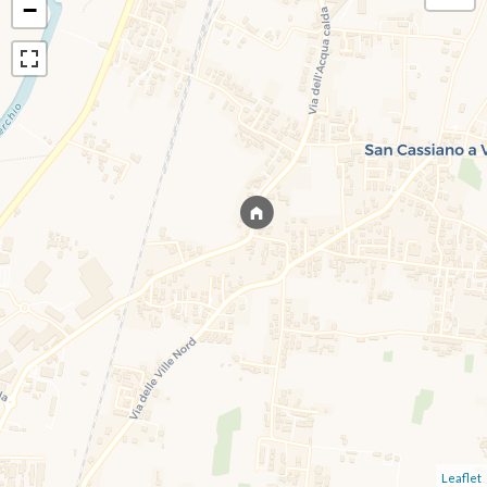
−
Leaflet