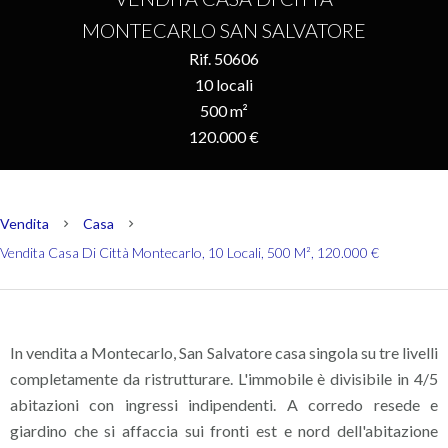
MONTECARLO SAN SALVATORE
Rif. 50606
10 locali
500 m²
120.000 €
Vendita
Casa
Vendita Casa Di Città Montecarlo, 10 Locali, 500 M², 120.000 €
In vendita a Montecarlo, San Salvatore casa singola su tre livelli
completamente da ristrutturare. L'immobile è divisibile in 4/5
abitazioni con ingressi indipendenti. A corredo resede e
giardino che si affaccia sui fronti est e nord dell'abitazione